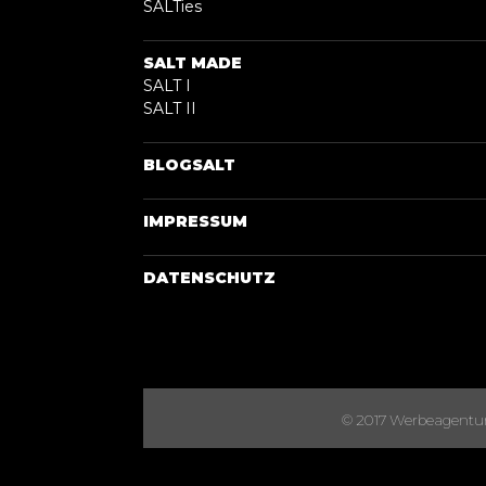
SALTies
SALT MADE
SALT I
SALT II
BLOGSALT
IMPRESSUM
DATENSCHUTZ
© 2017 Werbeagentur S