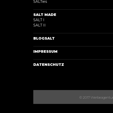
SALTies
SALT MADE
SALT I
SALT II
BLOGSALT
IMPRESSUM
DATENSCHUTZ
© 2017 Werbeagentur S