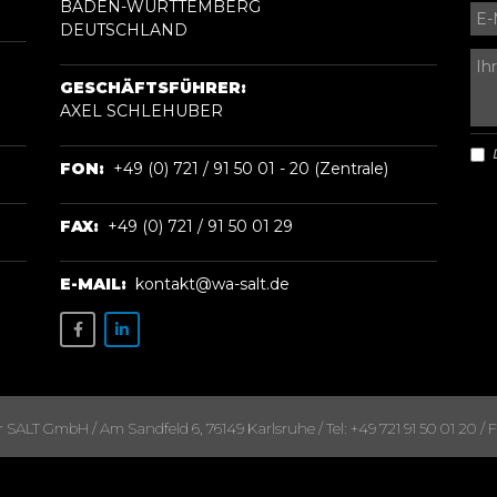
BADEN-WÜRTTEMBERG
DEUTSCHLAND
GESCHÄFTSFÜHRER:
AXEL SCHLEHUBER
FON:
+49 (0) 721 / 91 50 01 - 20 (Zentrale)
FAX:
+49 (0) 721 / 91 50 01 29
E-MAIL:
kontakt@wa-salt.de
ALT GmbH / Am Sandfeld 6, 76149 Karlsruhe / Tel: +49 721 91 50 01 20 / Fa