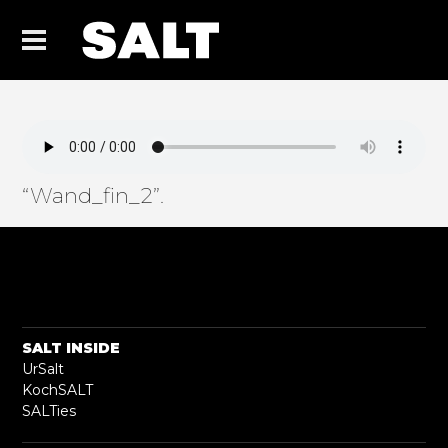
“Wand_fin_2”.
SALT INSIDE
UrSalt
KochSALT
SALTies