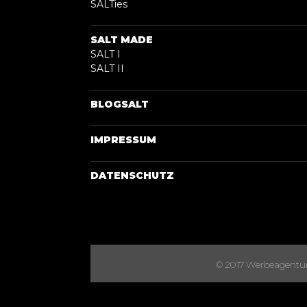
SALTies
SALT MADE
SALT I
SALT II
BLOGSALT
IMPRESSUM
DATENSCHUTZ
© 2017 Werbeagentur S