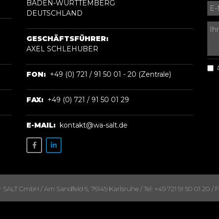
BADEN-WÜRTTEMBERG
DEUTSCHLAND
GESCHÄFTSFÜHRER:
AXEL SCHLEHUBER
FON:
+49 (0) 721 / 91 50 01 - 20 (Zentrale)
FAX:
+49 (0) 721 / 91 50 01 29
E-MAIL:
kontakt@wa-salt.de
ALT GmbH / Am Sandfeld 6, 76149 Karlsruhe / Tel: +49 721 91 50 01 20 / Fa