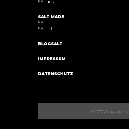
SALTies
SALT MADE
SALT I
SALT II
BLOGSALT
IMPRESSUM
DATENSCHUTZ
© 2017 Werbeagentur S