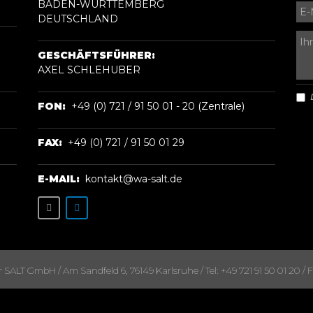
BADEN-WÜRTTEMBERG
DEUTSCHLAND
GESCHÄFTSFÜHRER:
AXEL SCHLEHUBER
FON:
+49 (0) 721 / 91 50 01 - 20 (Zentrale)
FAX:
+49 (0) 721 / 91 50 01 29
E-MAIL:
kontakt@wa-salt.de
ALT GmbH / Am Sandfeld 6, 76149 Karlsruhe / Tel: +49 721 91 50 01 20 / Fa