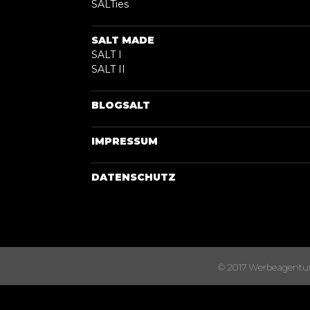
SALTies
SALT MADE
SALT I
SALT II
BLOGSALT
IMPRESSUM
DATENSCHUTZ
© 2017 Werbeagentur S