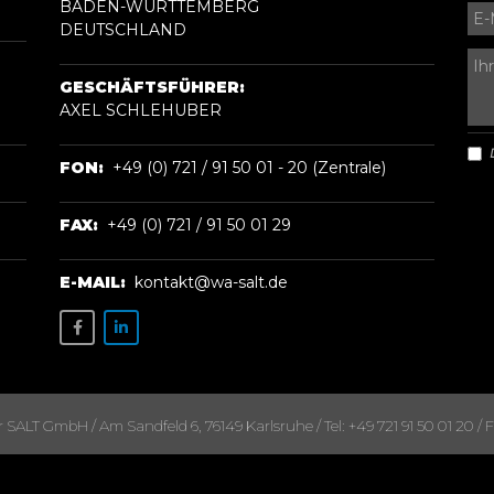
BADEN-WÜRTTEMBERG
DEUTSCHLAND
GESCHÄFTSFÜHRER:
AXEL SCHLEHUBER
FON:
+49 (0) 721 / 91 50 01 - 20 (Zentrale)
FAX:
+49 (0) 721 / 91 50 01 29
E-MAIL:
kontakt@wa-salt.de
ALT GmbH / Am Sandfeld 6, 76149 Karlsruhe / Tel: +49 721 91 50 01 20 / Fa