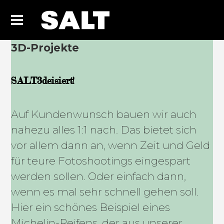
3D-Projekte
SALT3deisiert!
Auf Kundenwunsch bauen wir auch
nahezu alles 1:1 nach. Das bietet sich
vor allem dann an, wenn Zeit und Geld
für teure Fotoshootings eingespart
werden sollen. Oder einfach dann,
wenn es mal sehr schnell gehen soll.
Hier ein schönes Beispiel eines
Michelin-Reifens, der aus unserer