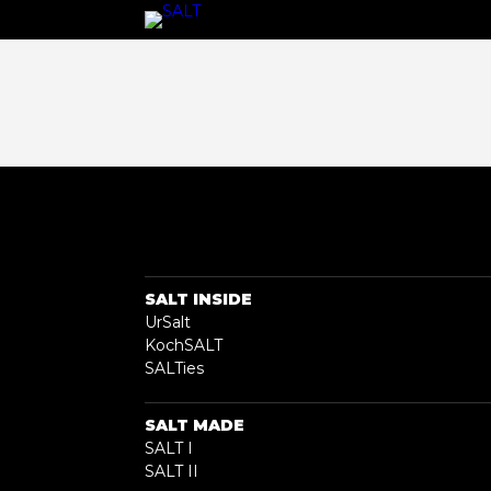
SALT INSIDE
UrSalt
KochSALT
SALTies
SALT MADE
SALT I
SALT II