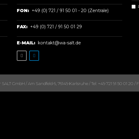
FON:
+49 (0) 721 / 91 50 01 - 20 (Zentrale)
FAX:
+49 (0) 721 / 91 50 01 29
E-MAIL:
kontakt@wa-salt.de
ALT GmbH / Am Sandfeld 6, 76149 Karlsruhe / Tel: +49 721 91 50 01 20 / Fa