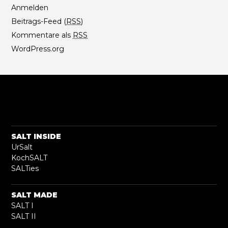
Anmelden
Beitrags-Feed (
RSS
)
Kommentare als
RSS
WordPress.org
SALT INSIDE
UrSalt
KochSALT
SALTies
SALT MADE
SALT I
SALT II