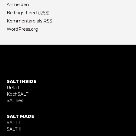
Anmelden
Beitrags-Feed (
RSS
)
Kommentare als
RSS
WordPress.org
SALT INSIDE
UrSalt
KochSALT
SALTies
SALT MADE
SALT I
SALT II