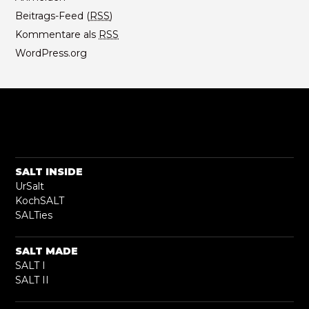
Beitrags-Feed (
RSS
)
Kommentare als
RSS
WordPress.org
SALT INSIDE
UrSalt
KochSALT
SALTies
SALT MADE
SALT I
SALT II