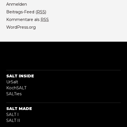
Anmelden
Beitrags-Feed (
RSS
)
Kommentare als
RSS
WordPress.org
SALT INSIDE
UrSalt
KochSALT
SALTies
SALT MADE
SALT I
SALT II